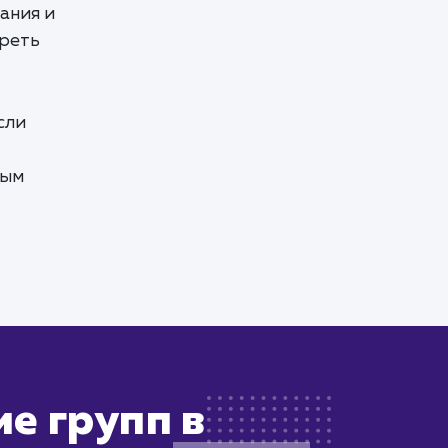
ания и
треть
Если
ным
е групп в