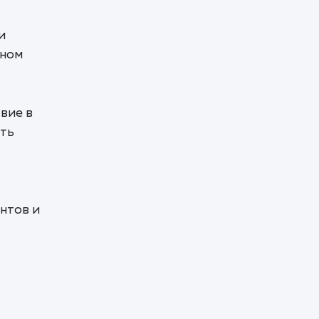
и
чном
вие в
ить
нтов и