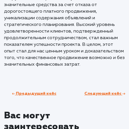
Результаты и KPI
Проект по продвижению услуги поставки песка,
щебня, и ОПГС в регионе Нижний Новгород и
Нижегородской области стал успешным примеро
эффективного маркетинга в высококонкурентной
среде. Основываясь на четко выстроенной страт
и ежедневном труде, мы достигли впечатляющих
результатов. Более 5000 уникализированных
объявлений было размещено на платформе, чере