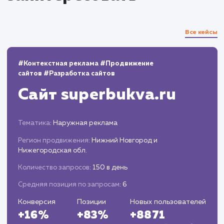
которые собрано и обработано свыше 5000
контактов клиентов. Эти усилия привели к закры
более 5000 успешных сделок за четыре сезона
сотрудничества. Кроме того, удалось сэкономить
значительные средства за счет отказа от
дорогостоящего платного продвижения,
уникализации содержания объявлений и
стратегического планирования. Высокий уровень
удовлетворенности клиентов, подтвержденный
продолжительным сотрудничеством, стал важны
показателем успешности проекта. В целом, этот
опыт стал для нас ценным уроком и доказательс
того, что качественное продвижение возможно и
значительных финансовых затрат.