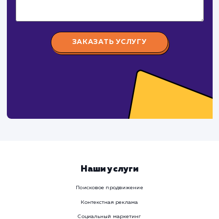
поработаем вмест
Заполните бриф и мы свяжемся с вами в ближайшее
время
Ваше имя
Предпочтительный способ связи
Телеграм
Телефон
WhatsApp
Email
Viber
Номер телефона