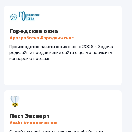
#Контекстная реклама
#Продвижение
сайтов
#Разработка сайтов
Сайт
pest-expert.ru
Тематика
: Санэпидемстанция
Регион продвижения
: Москва и Московская обл.
Количество запросов
: 400 в день
Средняя позиция по запросам
: 4
Конверсия
Позиции
Новых пользовател
+42%
+78%
+3422