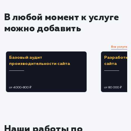
ссылок
Разрабатываем и реализуем стратегию
контент-маркетинга, создавая качественный и
уникальный контент, который будет привлекат
целевую аудиторию.
Разрабатываем и реализуем стратегию
построения ссылочного профиля, получая
качественные обратные ссылки с авторитетны
ресурсов.
Постоянный мониторинг и
оптимизация
Следим за изменениями в алгоритмах
поисковых систем и адаптируем наш подход
чтобы соответствовать новым требованиям.