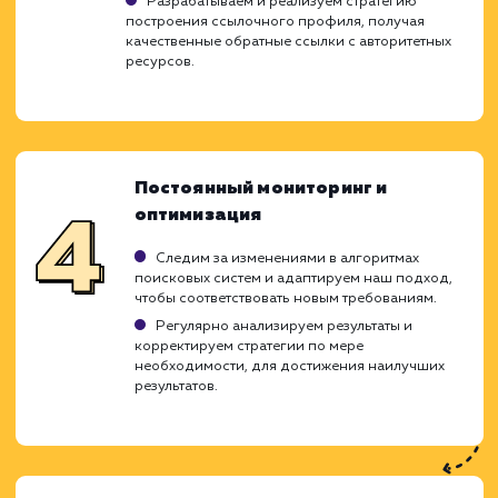
тщательно спланированный проце
включающий в себя несколько ключе
этапов. Важной особенностью является то,
мы индивидуально подходим к кажд
проекту, учитывая его уникальност
специфику. Это позволяет нам добиват
наилучших результатов и эффекти
продвигать ваш сайт.
Анализ и исследование
Исследуем ваш сайт, ваши цели, конкурентов
текущее состояние в рейтингах поисковых
систем.
Проводим подробный анализ ключевых слов
определяя те, которые максимально