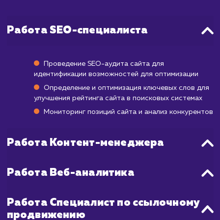
изменения в рейтинге могут нач
проявляться уже через 3-6 месяцев по
начала работы, но достижение стабиль
позиций в ТОП-10 может занять от 6 мес
до года и даже больше. Это зависит от мн
факторов, включая конкурентность ва
ниши, текущее состояние вашего сайт
выбранных ключевых слов.
Наша команда применяет комплекс
стратегии SEO, которые помогают ускор
этот процесс. Мы регулярно прово
аналитику и оптимизацию, чтобы увид
максимальную эффективность от продвиж
в короткие сроки.