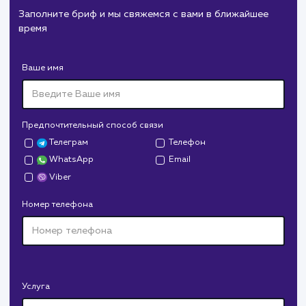
#cайт #продвижение
Служба дезинфекции по московской области.
Создание сайта на поддоменах и последующее
продвижение.
Дрова Руб
#cайт #дизайн
Доставка колотых дров. Нарисовали дизайн,
сверстали, наполнили и занимаемся продвижением.