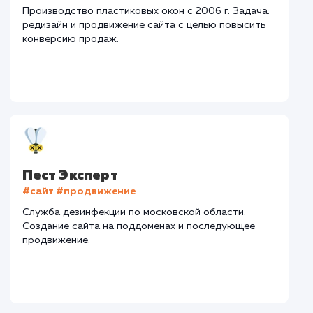
Регион продвижения
: Нижний Новгород и
Нижегородская обл.
Количество запросов
: 72 в день
Средняя позиция по запросам
: 5
Конверсия
Позиции
Новых пользовател
+15%
+25%
+423