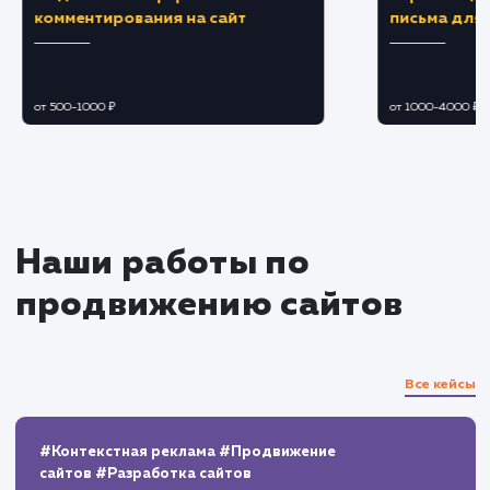
объявления для каждого сегмента аудитории.
Оптимизация бюджета
Оптимизируем распределение бюджета 
ретаргетинг и ремаркетинг для увеличения
ROI.
Регулируем ставки и бюджеты для
увеличения конверсий и снижения затрат.
Мониторинг и аналитика
Анализируем эффективность рекламных