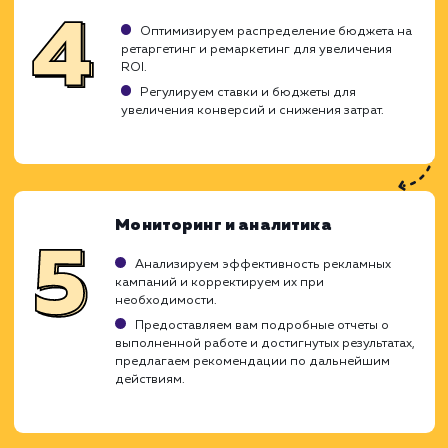
значимость этих методов и использ
эффективные стратегии для достиже
наилучших результатов.
Подготовка и анализ
Изучаем характеристики вашего бизнеса,
целевую аудиторию и конкурентов.
Анализируем ваши текущие рекламные
кампании и эффективность ретаргетинга и
ремаркетинга.
Создаем стратегию, которая будет
максимально учитывать особенности вашего
бизнеса и цели.