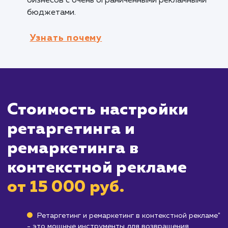
ассортиментом товаров.
Брендам, ищущим способы повышения
лояльности клиентов
: Ремаркетинг помога
вам оставаться на связи с вашими текущими
клиентами, увеличивая шансы на повторную
покупку.
Кому не подходит данный продук
Бизнесам с единоразовыми продажами
:
Если ваш бизнес предлагает товары или услу
которые клиенты приобретают только один
раз, ретаргетинг и ремаркетинг могут быть 
так эффективны.
Компаниям с очень малым бюджетом
: