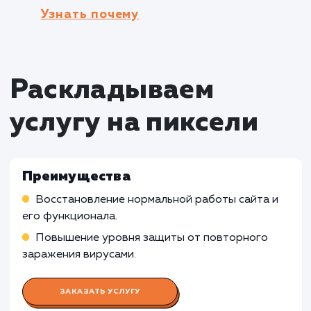
аудитории.
Кому не подходит данный продук
Статические сайты с минимальной
функциональностью
: Если у веб-сайта
минимальная функциональность и он не хран
конфиденциальные данные или не
предоставляет возможность пользовательс
взаимодействия, то услуга лечения сайта от
вирусов может быть излишней.
Специализированные системы без дост
к интернету
: Если сайт является частью
специализированной системы, которая не и
доступа к интернету или не хранит важные
данные, то услуга лечения сайта от вирусов