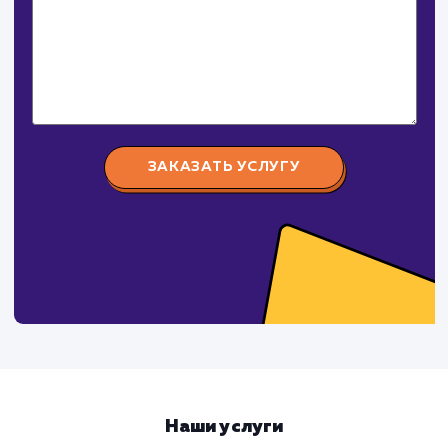
Давайте
поработаем вмест
Заполните бриф и мы свяжемся с вами в ближайшее
время
Ваше имя
Предпочтительный способ связи
Телеграм
Телефон