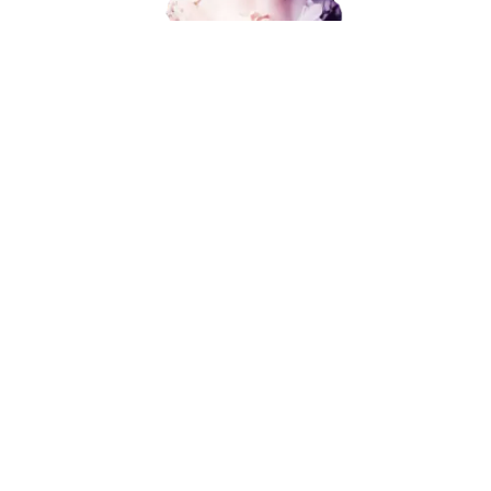
Поисковое продвижение
Контекстная реклама
Социальный маркетинг
В любой момент к у
Разработка и развитие
можно добавить
Администрирование сайта
Кейсы
Отзывы
Поисковое продвижение
Блог
Контакты
8 (800) 551-25-07
от 15 000 ₽