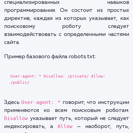
Где файл должен располагаться?
Файл robots.txt должен быть размеще
корневой директории вашего сайта (напри
https://www.domen.ru/robots.txt
). Только
поисковые роботы смогут его найт
правильно интерпретировать.
Базовый синтаксис и структура
файла
Работа с файлом robots.txt не треб
специализированных навык
программирования. Он состоит из прос
директив, каждая из которых указывает,
поисковому роботу следу