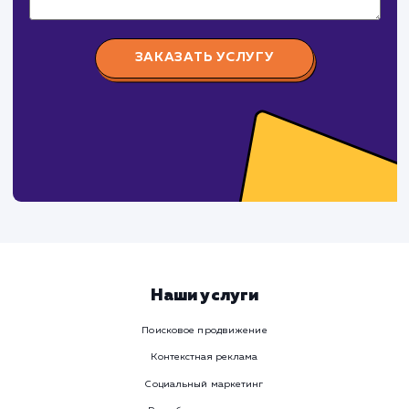
Канонические URL: Что это такое
и почему они важны для SEO?
Канонические URL играют ключевую роль в оптимизаци
вашего сайта для поисковых систем. Эта статья
детально рассматривает, что такое канонические URL,
почему они важны для SEO, как они работают на
мультисайтах и как интегрироваться с инструментами
вебмастера, такими как Яндекс.Вебмастер.
#SEO
#Инструкция
СМОТРЕТЬ ВСЕ