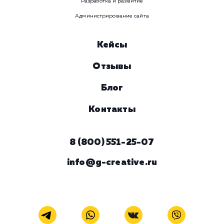
Давайте
поработаем вмест
Заполните бриф и мы свяжемся с вами в ближайшее
время
Ваше имя
Предпочтительный способ связи
Телеграм
Телефон
WhatsApp
Email
Viber