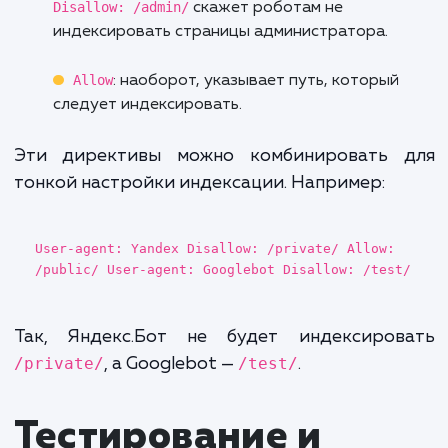
Основные
директивы и их
использование
User-agent, Disallow, Allow
User-agent
: определяет, к каким роботам
применяются правила. Можно использовать
для всех роботов или указать конкретного,
например,
User-agent: Yandex
.
Disallow
: указывает URL-путь, который
роботам следует игнорировать. Например,