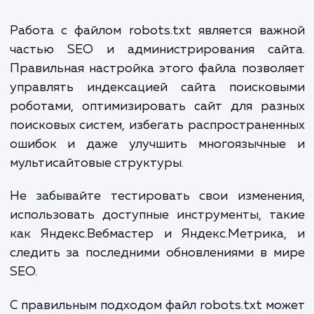
robots.txt может быть немного сложнее. 
правильным подходом вы сможете эффект
управлять индексацией.
У каждого поддомена должен быть свой файл
robots.txt
: Если у вас есть поддомен en.example.
его файл robots.txt должен быть размещен по ад
en.example.com/robots.txt.
Используйте hreflang для многоязычных сайт
Вместе с правильной настройкой robots.txt, не
забудьте указать правильные теги hreflang для
многоязычных сайтов.
Примеры правил для мультисайто
Пример для сайта с русскоязычно
англоязычной версией: