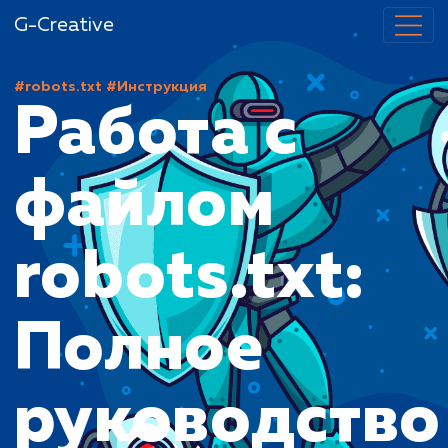
G-Creative
#robots.txt
#Инструкция
Работа с
файлом
robots.txt:
Полное