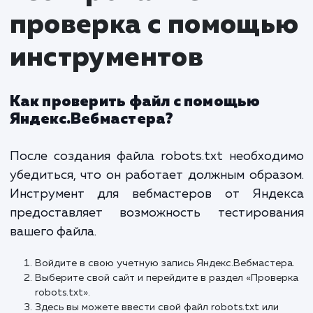
Disallow: /admin/
скажет роботам не
индексировать страницы администратора.
Allow
: наоборот, указывает путь, который
следует индексировать.
Эти директивы можно комбинировать 
тонкой настройки индексации. Например:
User-agent: Yandex Disallow: /private/ Allow:
/public/ User-agent: Googlebot Disallow: /test
Так, Яндекс.Бот не будет индексиров
/private/
/test/
, а Googlebot —
.