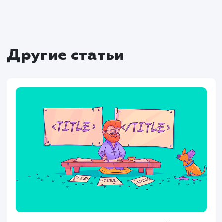
Заключение
Работа с файлом robots.txt является ва
частью SEO и администрирования сай
Правильная настройка этого файла позво
управлять индексацией сайта поисков
роботами, оптимизировать сайт для раз
поисковых систем, избегать распростране
ошибок и даже улучшить многоязычны
мультисайтовые структуры.
Не забывайте тестировать свои изменен
использовать доступные инструменты, т
как Яндекс.Вебмастер и Яндекс.Метрика