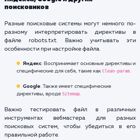
Синтаксические ошибки
: Опечатки или
неверный синтаксис могут привести к
неправильному чтению файла роботами.
Блокировка важного контента
: Если
случайно заблокировать важные страницы, 
может негативно сказаться на ранжировании
Проверка через Яндекс.Вебмастер
регулярный контроль файла может пом
избежать этих ошибок.
Советы по
оптимизации для