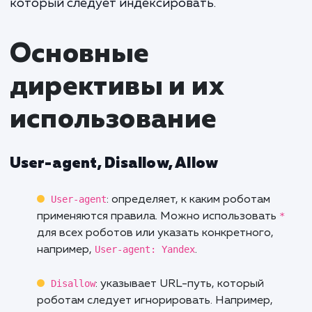
взаимодействовать с определенными час
сайта.
Пример базового файла robots.txt:
User-agent: * Disallow: /private/ Allow:
/public/
User-agent: *
Здесь
говорит, что инстру
применяются ко всем поисковым робот
Disallow
указывает путь, который не сле
Allow
индексировать, а
— наоборот, пу
который следует индексировать.