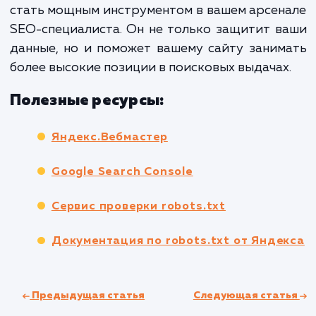
Для русскоязычной версии
:
User-agent: * Disallow: /en/
Для англоязычной версии
:
User-agent: * Disallow: /ru/
Эти правила обеспечивают, что русская ве
сайта не будет индексироваться 
англоязычной аудитории и наоборот.