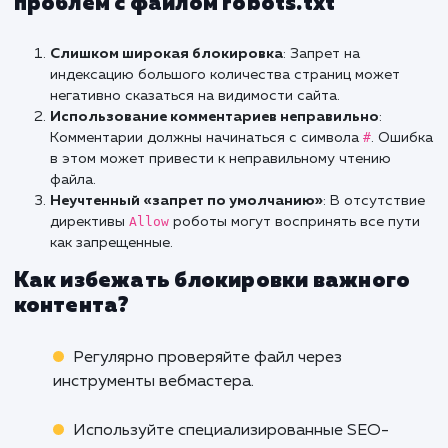
специфические для себя, такие как
Clean-par
Google
: Также имеет специфические
директивы, вроде
Sitemap
.
Важно тестировать файл в различ
инструментах вебмастера для раз
поисковых систем, чтобы убедиться в 
правильной работе.
Как использовать Яндекс.Метрик
для анализа роботов?
Яндекс.Метрика может дать ценные инсай
том, как роботы взаимодействуют с ва
сайтом. В разделе отчетов можно просмотр