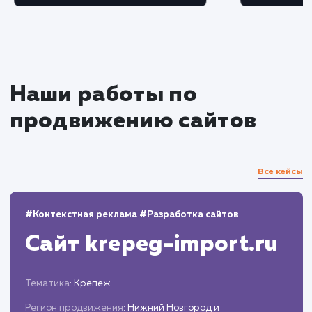
Мониторинг и оптимизация
Постоянно отслеживаем эффективность
рекламных кампаний, используя инструмент
аналитики Яндекс Директ.
Вносим коррективы в настройки кампан
на основе полученных результатов, улучшая 
эффективность.
Отчетность и аналитика
Регулярно предоставляем вам подробные
отчеты о результатах рекламной кампании.
Предлагаем рекомендации по дальнейше
оптимизации и развитию рекламной стратеги