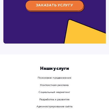
СуперБуква
#реклама #сайт
Изготовление наружной рекламы (объемные буквы,
световые короба, таблички, стенды и тд.)
ЗАКАЗАТЬ УСЛУГИ