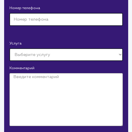
Доставка колотых дров. Нарисовали дизайн,
сверстали, наполнили и занимаемся продвижением.
Ретаргетинг и ремаркетинг в
контекстной рекламе
от 15 000 ₽
Крепеж Импорт
#продвижение
Крепеж-Импорт поставка крепежных изделий
российского и зарубежного производства.