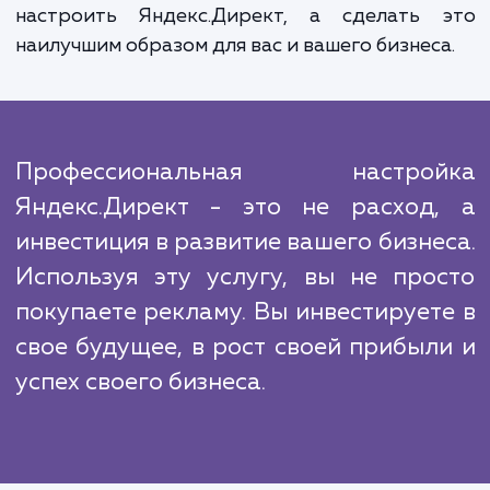
алгоритма, который включает в себя ан
ваших целей и потребностей, под
стратегии, настройку и запуск реклам
кампаний, а затем постоянный монитори
оптимизацию их работы. Мы стремимся к т
чтобы каждый рубль, потраченный на рекл
приносил максимальную отдачу.
На рынке мы сталкиваемся с большим чи
конкурентов, но благодаря нашему опы
профессионализму и знаниям мы всегда на
впереди. Наша главная задача - не про
настроить Яндекс.Директ, а сделать 
наилучшим образом для вас и вашего бизнес