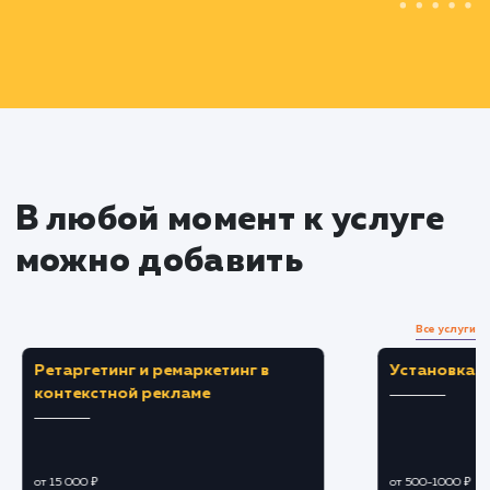
Создаем рекламные кампании, объявления
выбираем подходящие ключевые слова.
Оптимизируем ставки, тексты объявлений, 
также настраиваем геотаргетинг и таргетинг п
времени.
A/B тестирование
Проводим A/B тестирование различных
вариантов объявлений и настроек, чтобы
определить наиболее эффективные.