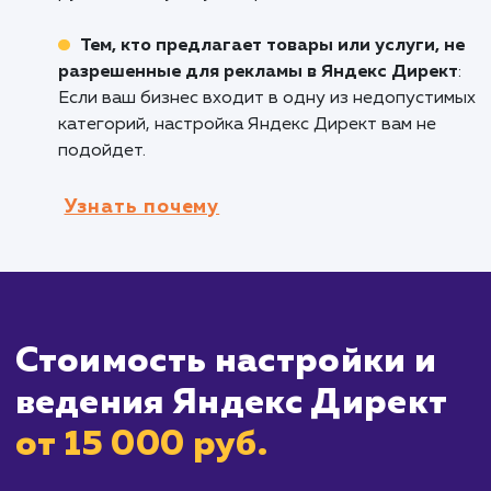
Брендам, стремящимся к росту
: Если вы
ищете новые каналы для продвижения ваши
товаров или услуг, Яндекс Директ может ст
отличным решением для расширения вашей
аудитории.
Бизнесам, нуждающимся в геотаргетин
Если вам важно привлечь аудиторию из
определенных географических регионов,
Яндекс Директ позволяет настраивать
рекламные кампании с точностью до города.
Кому не подходит данный продук
Компаниям, ищущим глобальную
аудиторию
: Если ваша цель – привлечь
международную аудиторию, учитывайте, чт