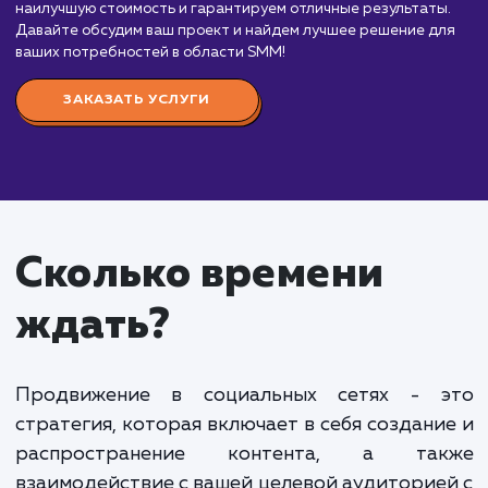
способ общения бизнеса с аудиторией в
современном мире. Это важный элемент любой
маркетинговой стратегии, который помогает
увеличить узнаваемость бренда, привлечь новых
клиентов и увеличить продажи.
Ваш проект будет в руках профессиональной
команды SMM-специалистов, которые знают, как
создать эффективную стратегию продвижения в
социальных сетях и реализовать ее. Мы предлага
различные пакеты услуг, которые мы можем
адаптировать под потребности вашего бизнеса.
Стоимость наших услуг зависит от объема ра
и конкретных задач, которые требуется выполнит
среднем, цены начинаются от 15 000 рублей в м
для базового пакета услуг, который включает
разработку стратегии, управление социальными
медиа, создание и публикацию контента. Более