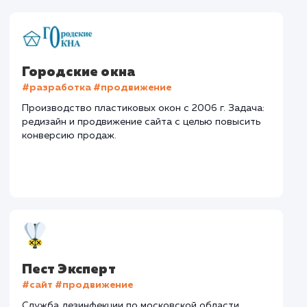
Забор
Тематика
: Монтаж заборов
Регион
: Нижний Новгород и Нижегородская область
Дизайн
: Разработка дизайна
Текст
: Оптимизация описания
Интеграция
: AmoCRM, Telegram
Стоимость контакта
Стоимость просмот
74,8 ₽
14,8 ₽