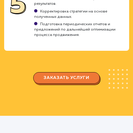
Разработка стратегии
Определение целей и KPI.
Изучение аудитории и конкурентов.
Выбор социальных платформ, на которых
будет осуществляться продвижение.
Создание и оптимизация профил
Создание и настройка профиля в
соответствии с вашим брендом.
Оптимизация профиля для увеличения
видимости и привлечения целевой аудитории