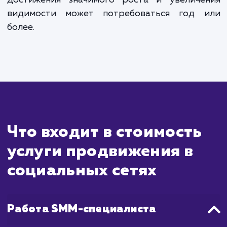
ждать?
Продвижение в социальных сетях - 
стратегия, которая включает в себя создан
распространение контента, а та
взаимодействие с вашей целевой аудитори
целью увеличения видимости и репута
вашего бренда. После начала выполнения 
работы вы начнете видеть увеличе
вовлеченности, трафика и подписчиков,
масштабные результаты обычно становя
заметными через несколько месяцев, ко
ваша стратегия начинает приносить плоды.