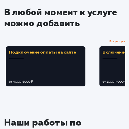
Создание и публикация контент
Разработка плана контента, учитывающего
интересы вашей аудитории.
Создание и публикация привлекательного
целевого контента.
Взаимодействие с аудиторией
Регулярное взаимодействие с аудиторией
ответы на комментарии, участие в
обсуждениях, проведение конкурсов.
Управление отзывами и репутацией.