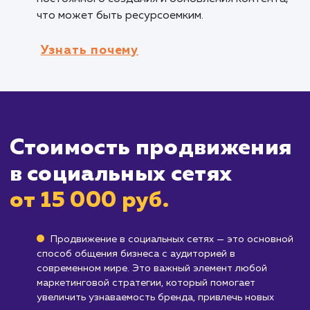
Компаниям, желающим увеличить
вовлеченность клиентов
: Социальные сети
предоставляют уникальную возможность
взаимодействовать с клиентами, участвоват
обсуждениях и создавать сообщество вокр
вашего бренда.
Кому не подходит данный продук
Бизнесам, целевая аудитория которых 
активна в социальных сетях
: Если большая
часть вашей целевой аудитории не использу
социальные сети, вложения в продвижение 
этих платформах могут быть неэффективным
Компаниям, которые не готовы регуляр
обновлять контент
: Эффективное