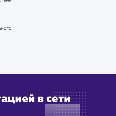
ствия
ьного
ацией в сети