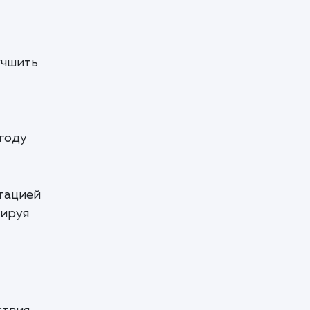
учшить
году
утацией
гируя