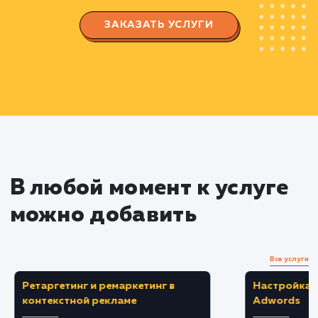
Производим настройку мета-тегов,
заголовков и ключевых слов
Оптимизируем содержание и структуру
сайта для улучшения индексации и удобства
пользователей
Улучшаем скорость загрузки страниц
Продвижение ссылок
Используем эффективные и недорогие
способы создания входящих ссылок
Подбираем только релевантные и
качественные площадки для размещения
ссылок