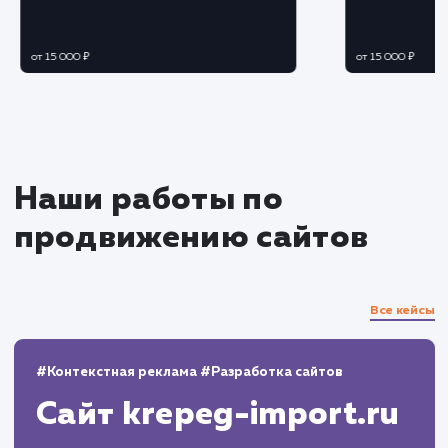
Создание контента
Генерируем уникальный и полезный
контент, который привлечет и удержит
внимание посетителей
Внедряем ключевые слова в контент для
улучшения ранжирования в поисковых
системах
Аналитика и отчетность
Регулярно отслеживаем эффективность
реализованных методик и корректируем