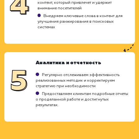
каждого клиента, чтобы обеспеч
оптимальное использование бюджет
достижение заметных результатов.
Внутренняя оптимизация
Проводим исследование ниши, конкурентов
целевой аудитории
Анализируем текущее состояние SEO на сай
клиента
Составляем стратегию продвижения с учето
бюджета
Оптимизация на сайте