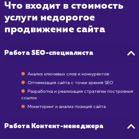
бюджетом. Несмотря на более скром
финансовые вложения, мы стреми
достигнуть видимых результатов в коро
сроки. Первые позитивные изменения мо
начать проявляться уже через 2-4 месяца п
начала работы, а достижение стабиль
позиций в ТОП может занять от 6 месяце
года, в зависимости от вашей ниш
конкурентности.
Мы применяем эффективные стратег
которые подходят для бюджетн
продвижения, включая оптимизацию сай
работу с контентом и семантическим ядро
также создание качественного внешн
профиля ссылок. Наша цель - максимизиро