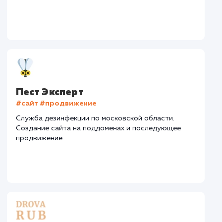
Средняя позиция по запросам
: 5
Текст
: Оптимизация текста
Конверсия
Позиции
Новых пользовател
+184%
+92%
+9535