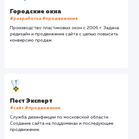
#Контекстная реклама
#Разработка сайтов
Сайт
krepeg-import.ru
Тематика
: Крепеж
Регион продвижения
: Нижний Новгород и
Нижегородская обл.
Количество запросов
: 300 в день
Средняя позиция по запросам
: 5
Текст
: Оптимизация текста
Конверсия
Позиции
Новых пользовател
+184%
+92%
+9535