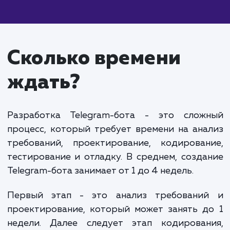
Простой Telegram-бот
: От 30 000 до 70 00
рублей. Включает базовый функционал бота, так
как автоответчик, команды для получения
информации, уведомления и другие простые функ
Средний Telegram-бот
: От 70 000 до 150 0
рублей. Включает более сложные функции, такие 
взаимодействие с базой данных, интеграция с
внешними сервисами, отправка мультимедийных
файлов и дополнительные пользовательские кома
Крупный Telegram-бот
: От 150 000 рублей и
выше. Включает сложные функции, такие как
обработка естественного языка (NLP), машинное
обучение, интеграция с искусственным интеллект
другими передовыми технологиями.