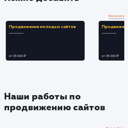
Разработка дизайна и контента
Создание привлекательного дизайна,
отвечающего требованиям вашего бренда и
потребностям аудитории.
Написание убедительного SEO-
оптимизированного контента, способного
мотивировать посетителей на совершение
желаемого действия.
Тестирование и оптимизация
Проведение A/B тестирования для
определения наиболее эффективного
дизайна, структуры и контента.