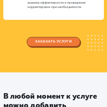
должна решать Landing Page.
Определение потребностей и поведенчески
факторов вашей целевой аудитории.
Проектирование структуры
Landing Page
Разработка структуры страницы с учетом
потребностей пользователей и правил UX/UI
дизайна.
Создание прототипа страницы,
позволяющего визуализировать расположен
всех элементов и блоков на странице.