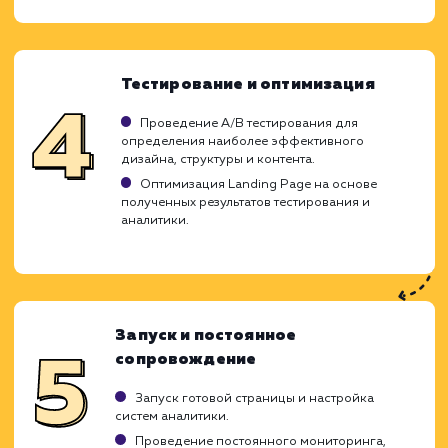
Разработка Landing Page является ключ
элементом для увеличения конверси
достижения бизнес-целей. Мы использ
глубокие знания в области UX/UI дизай
применяем проверенные стратегии SEO, ч
создать продающую страницу, которая б
максимально соответствовать интере
вашей целевой аудитории и повыс
эффективность вашего бизнеса.
Анализ бизнес-задач и целевой
аудитории
Изучение специфики вашего бизнеса,
понимание ключевых целей и задач, которые