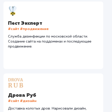
Средняя позиция по запросам
: 5
Текст
: Оптимизация текста
Конверсия
Позиции
Новых пользовател
+184%
+92%
+9535