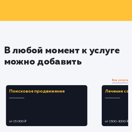
Прототипирование и дизайн
Создание подробных прототипов каждой
страницы для обеспечения удобства
пользования.
Разработка привлекательного и
отражающего ваш бренд дизайна.
Разработка и настройка
функционала
Создание эффективной системы управлен
товарами, корзины и оформления заказа.