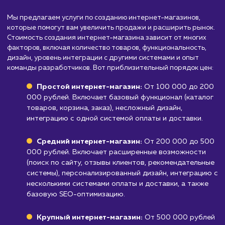
Компаниям и предприятиям, не торгую
товаром или услугой
: Если ваша деятельно
не связана с продажей продуктов или услуг,
создание интернет-магазина может быть
излишним.
Малым бизнесам или фрилансерам, котор
не планируют вести активные продажи онла
больше нуждаются в информационном ресу
или портфолио.
Узнать почему