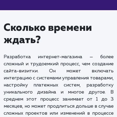
Средний интернет-магазин:
От 200 000 до 
000 рублей. Включает расширенные возможност
(поиск по сайту, отзывы клиентов, рекомендател
системы), персонализированный дизайн, интегра
несколькими системами оплаты и доставки, а так
базовую SEO-оптимизацию.
Крупный интернет-магазин:
От 500 000 руб
и выше. Включает персонализированный функцио
и дизайн, интеграцию с CRM и ERP системами,
продвинутые инструменты аналитики, множество
систем оплаты и доставки, SEO и маркетинговую
оптимизацию.
Уточнение стоимости создания интернет-магазина треб
детального обсуждения ваших требований и целей проек
Мы готовы обсудить ваши потребности и предложить
индивидуальную оценку стоимости, которая будет
соответствовать вашим требованиям.