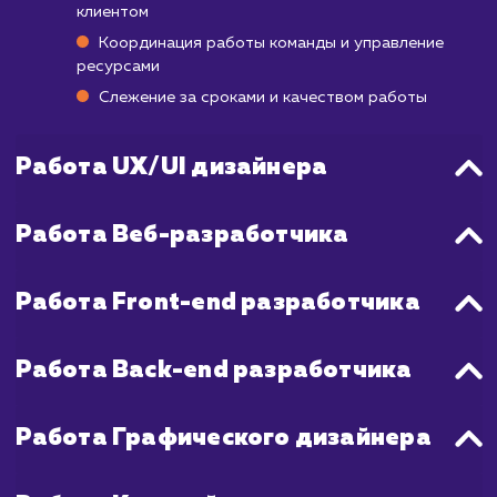
которая требует продуманной страте
маркетинга и продвижения. Результаты в 
стабильных продаж обычно начин
проявляться через 3-6 месяцев после на
активных маркетинговых усилий.
В обоих случаях важно помнить, что разраб
сайта - это только первый шаг. Для достиж
успеха вам потребуется постоя
анализировать поведение посетител
проводить тесты и оптимизировать сайт
улучшения пользовательского опыт
конверсии.