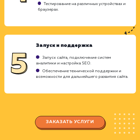
Создание интернет-магазина - это слож
проект, требующий высокой квалификаци
широких компетенций. Наша кома
профессионалов проведет вас через все э
этого процесса, обеспечивая высо
эффективность и простоту управлени
дальнейшем.
Исследование и планирование
Понимание вашего бизнеса, целевой
аудитории и конкурентов.
Планирование структуры сайта и
функциональности с учетом ваших потребност
и требований.