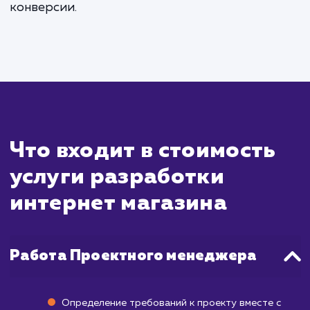
Разработка интернет-магазина — бо
сложный и трудоемкий процесс, чем созд
сайта-визитки. Он может включ
интеграцию с системами управления товар
настройку платежных систем, разрабо
уникального дизайна и многое другое
среднем этот процесс занимает от 1 д
месяцев, но может продлиться дольше в сл
сложных проектов или изменений в проц
разработки.
После запуска интернет-магазина ва
понимать, что привлечение покупателе
достижение продаж — это отдельная зад