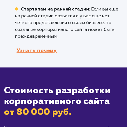
крупными компаниями, средний и малый бизн
также может извлечь выгоду из владения
корпоративным сайтом, чтобы усилить свою
видимость в Интернете и представить свою
компанию профессионально.
Государственным учреждениям и НПО
:
Корпоративный сайт может служить
платформой для предоставления информац
об услугах, мероприятиях и новостях.
Кому не подходит данный продук
Индивидуальным предпринимателям и
фрилансерам
: Если вы один в своем бизнесе
вам может не потребоваться масштабный