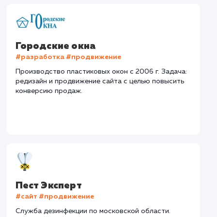
#Контекстная реклама
#Продвижение
сайтов
#Разработка сайтов
Сайт
gorokna-nn.ru
Тематика
: Пластиковые окна
Регион продвижения
: Нижний Новгород и
Нижегородская обл.
Количество запросов
: 100 в день
Средняя позиция по запросам
: 7
Дизайн
Верстка
Отладка
2 недели
1 неделя
1 недел