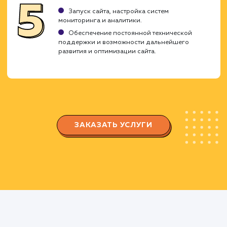
Анализ и планирование
Исследование целей вашего бизнеса,
аудитории и конкурентов.
Составление детального плана разработки с
учетом ваших потребностей и бизнес-целей.
Прототипирование и дизайн
Создание детальных прототипов каждой
страницы сайта.
Разработка индивидуального дизайна,
отражающего вашу корпоративную