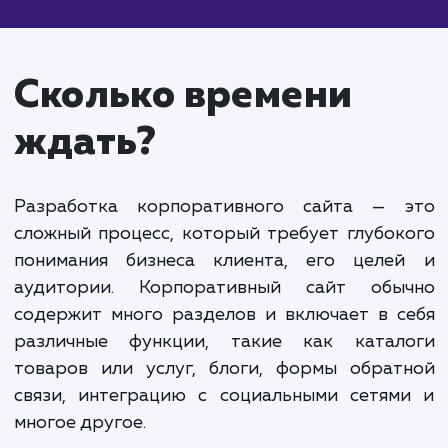
блог, мультиязычность), интеграцию с социальны
сетями и системами аналитики, базовую SEO-
оптимизацию.
Крупный корпоративный сайт:
От 300 000
рублей и выше. Включает индивидуальный дизайн
функционал, интеграцию с CRM и ERP системами,
продвинутую SEO и маркетинговую оптимизацию
поддержку мобильных устройств и адаптивный
дизайн.
Уточнение стоимости создания корпоративного сайта
требует детального обсуждения ваших требований и це
проекта. Мы готовы обсудить ваши потребности и
предложить индивидуальную оценку стоимости, которая
будет соответствовать вашим требованиям.
Обратите внимание, что указанные цены являются
ориентировочными и могут меняться в зависимости от