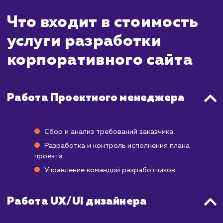
сложный процесс, который требует глубо
понимания бизнеса клиента, его целе
аудитории. Корпоративный сайт обы
содержит много разделов и включает в 
различные функции, такие как катал
товаров или услуг, блоги, формы обрат
связи, интеграцию с социальными сетям
многое другое.
В среднем процесс разрабо
корпоративного сайта занимает от 1 д
месяцев, в зависимости от сложности прое
Это включает этапы планирования, диза
разработки, тестирования и запуска.
После запуска сайта, чтобы увид