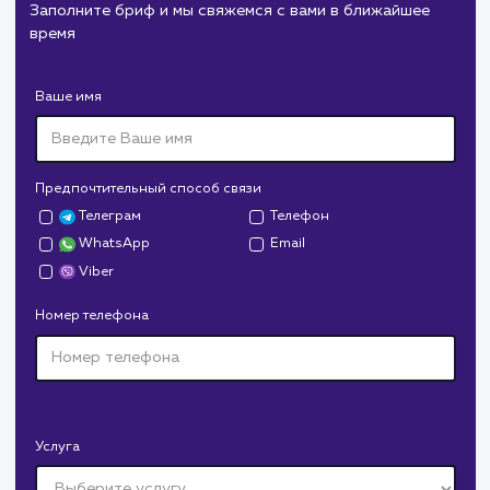
#cайт #продвижение
Служба дезинфекции по московской области.
Создание сайта на поддоменах и последующее
продвижение.
Дрова Руб
#cайт #дизайн
Доставка колотых дров. Нарисовали дизайн,
сверстали, наполнили и занимаемся продвижением.