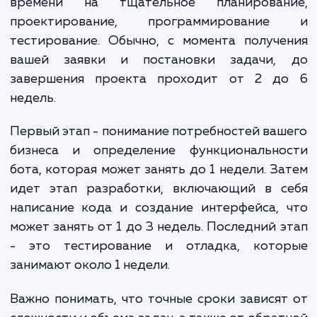
сетями и другими платформами.
Крупный чат-бот
: От 150 000 рублей и выше.
Включает сложные диалоги с обработкой
естественного языка (NLP), машинное обучение,
интеграцию с искусственным интеллектом и друг
передовыми технологиями.
Уточнение стоимости разработки чат-бота требует
детального обсуждения ваших требований и целей проек
Мы готовы обсудить ваши потребности и предложить
индивидуальную оценку стоимости, которая будет
соответствовать вашим требованиям.
Обратите внимание, что указанные цены являются
ориентировочными и могут изменяться в зависимости от
конкретных требований проекта и предложений
разработчиков чат-ботов.
ЗАКАЗАТЬ УСЛУГИ