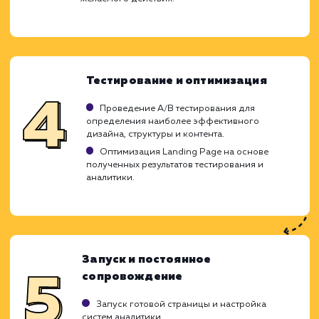
Ход работ
Разработка Landing Page является ключ
элементом для увеличения конверси
достижения бизнес-целей. Мы использ
глубокие знания в области UX/UI дизай
применяем проверенные стратегии SEO, ч
создать продающую страницу, которая б
максимально соответствовать интере
вашей целевой аудитории и повыс
эффективность вашего бизнеса.
Анализ бизнес-задач и целевой