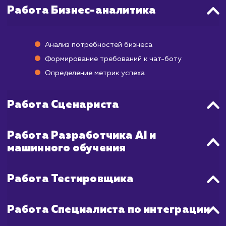
завершения проекта проходит от 2 д
недель.
Первый этап - понимание потребностей ва
бизнеса и определение функционально
бота, которая может занять до 1 недели. З
идет этап разработки, включающий в с
написание кода и создание интерфейса,
может занять от 1 до 3 недель. Последний 
- это тестирование и отладка, кото
занимают около 1 недели.
Важно понимать, что точные сроки завися
сложности и объема задач, а также от обра
связи со стороны клиента. Мы гарантир