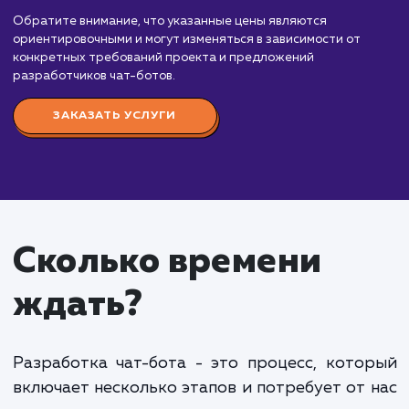
от 30 000 руб.
Мы предлагаем услуги по разработке чат-ботов, которы
помогут вам автоматизировать и улучшить взаимодействи
вашей аудиторией. Стоимость разработки чат-бота зави
от ряда факторов, включая сложность функционала,
интеграции, уровень персонализации и опыт команды
разработчиков. Вот приблизительный порядок цен:
Простой чат-бот
: От 30 000 до 70 000 рубл
рублей. Включает базовый функционал чат-бота,
автоответчик, предоставление информации и
простые интерактивные диалоги.
Средний чат-бот
: От 70 000 до 150 000 руб
Включает более сложные диалоги, интеграцию с
внешними системами, интеграцию с социальными