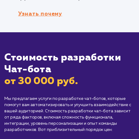
Кому не подходит данный продук
Организации с высокой степенью
индивидуализации
: Разработка Чат-ботов
может быть менее эффективной для
организаций, где каждый клиент имеет
уникальные потребности и требуется
индивидуальный подход. Если бизнес требу
высокой степени персонализации и
специализации в общении с клиентами, то б
прямое и индивидуальное взаимодействие
может быть предпочтительнее, чем
использование Чат-ботов.
Отрасли с высоким уровнем
конфиденциальности
: В некоторых отрасл