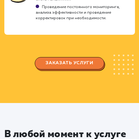
аудитории
Изучение специфики вашего бизнеса,
понимание ключевых целей и задач, которые
должна решать Landing Page.
Определение потребностей и поведенчески
факторов вашей целевой аудитории.
Проектирование структуры
Landing Page
Разработка структуры страницы с учетом
потребностей пользователей и правил UX/UI
дизайна.
Создание прототипа страницы,
позволяющего визуализировать расположен
всех элементов и блоков на странице.