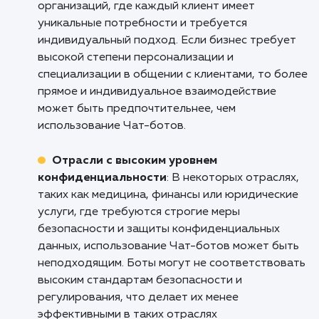
покупки и предоставлять информацию о
статусе заказа. Это помогает улучшить
пользовательский опыт, повысить конверсию
увеличить продажи.
Туристические агентства и гостиницы
:
Разработка Чат-ботов является эффективн
инструментом для туристических агентств и
гостиниц, позволяя автоматизировать проц
бронирования и предоставления информаци
турах, гостиничных услугах и местных
достопримечательностях. Боты могут отвеч
на вопросы клиентов, предлагать рекоменд
по маршрутам, обеспечивать поддержку в
режиме реального времени и значительно
улучшить общий опыт путешествий.