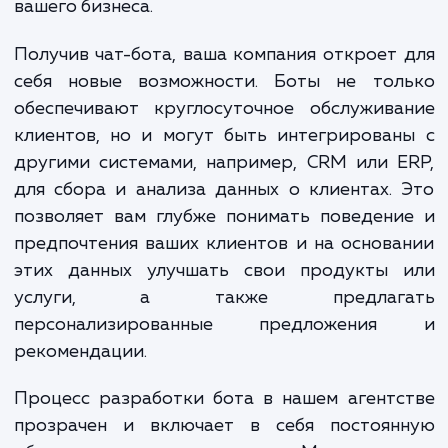
В процессе разработки чат-ботов
выполняем комплекс работ, который вклю
в себя анализ бизнес-процессов клиен
определение требований к функционалу б
проектирование сценариев взаимодейств
программирование, тестирование и запуск
стремимся создать уникальный бот, полно
адаптированный под нужды и особенно
вашего бизнеса.
Получив чат-бота, ваша компания откроет
себя новые возможности. Боты не тол
обеспечивают круглосуточное обслужива