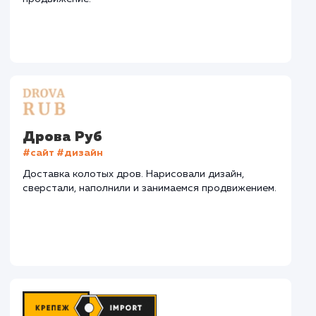
+184%
+92%
+9535