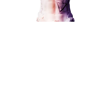
Наши услуги
В любой момент к у
Поисковое продвижение
можно добавить
Контекстная реклама
Социальный маркетинг
Разработка и развитие
Администрирование сайта
Поисковое продвижение
Кейсы
Отзывы
Блог
от 15 000 ₽
Контакты