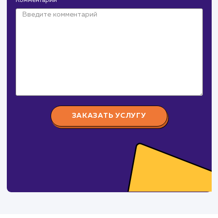
Давайте
поработаем вмест
Заполните бриф и мы свяжемся с вами в ближайшее
время
Ваше имя
Предпочтительный способ связи