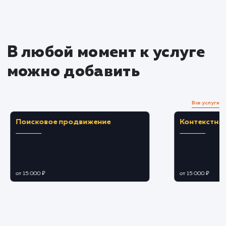
Преимущества
Автоматическое обновление контента сайта
синхронизируясь с вашим Instagram.
Увеличение привлекательности сайта и
повышение уровня вовлеченности
пользователей.
ЗАКАЗАТЬ УСЛУГУ
Ограничения
Необходимо согласие на подключение
Instagram API и наличие аккаунта в Instagram.