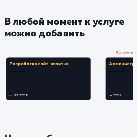
экрана пользователя.
Тестирование и оптимизация
Тестирование адаптивного дизайна на
различных устройствах и разрешениях экрано
для обеспечения корректного отображения.
Оптимизация скорости загрузки страниц и
общей производительности для каждого тип
устройства.
Исправление ошибок и
улучшение