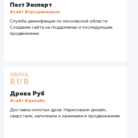
Конверсия
Позиции
Новых пользовател
+15%
+25%
+423