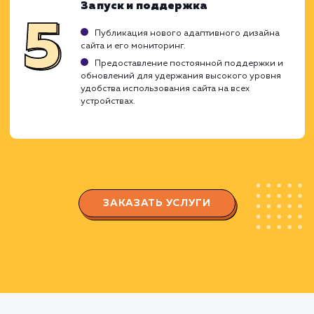
Анализ и планирование
Оценка текущего дизайна сайта и его
возможностей для адаптации под различные
устройства.
Разработка плана по внедрению адаптивно
дизайна с учетом особенностей аудитории сайт
и популярных устройств, которые она используе
Проектирование и вёрстка
Создание макетов для различных типов
устройств, включая десктопы, планшеты и
смартфоны.
Разработка адаптивной вёрстки, которая
автоматически настраивается под размер