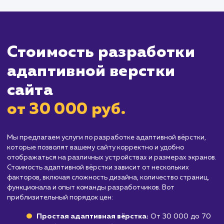
использует определенное устройство
: Есл
большинство вашей аудитории использует 
и то же устройство (например, только
десктопы), вам может не потребоваться
адаптивная вёрстка.
Организациям с ограниченным бюдже
Разработка адаптивной вёрстки может быт
более затратной, чем традиционная вёрстка
это может быть существенным для компаний
ограниченным бюджетом.
Проектам, которым необходима
уникальная вёрстка для каждого устройс
Если ваш проект требует уникальной вёрстк
для каждого типа устройства, адаптивная