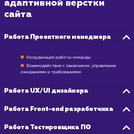
Время настройки адаптивной вёрстки мо
значительно варьироваться в зависимост
сложности сайта и его дизайна. Однак
среднем этот процесс занимает от 1 д
недель.
Процесс включает в себя аудит текущ
сайта, планирование изменений, реаль
применение адаптивной вёрст
тестирование на разных устройства
разрешениях экрана, а также исправле
возможных ошибок или проблем.
Также стоит отметить, что после внедр