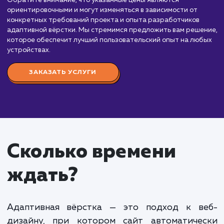
Мы предлагаем услуги по разработке адаптивной вёрстк
которые позволят вашему сайту корректно и удобно
отображаться на различных устройствах и размерах экра
Стоимость адаптивной вёрстки зависит от нескольких
факторов, включая сложность дизайна, количество страни
функционала и опыт команды разработчиков. Вот
приблизительный порядок цен:
Простая адаптивная вёрстка:
От 30 000 до
000 рублей. Включает базовую адаптивную вёр
для статичных сайтов с небольшим количеством
страниц и элементов.
Средняя адаптивная вёрстка:
От 70 000 до
000 рублей. Включает адаптивную вёрстку для
сайтов с большим количеством страниц, сложной
структурой и динамическим контентом.
Комплексная адаптивная вёрстка:
От 150 0