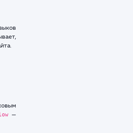
выков
ывает,
йта.
ковым
low
—