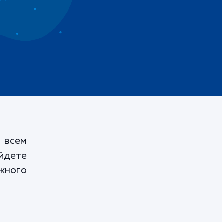
 всем
йдете
жного