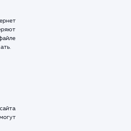
тернет
веряют
файле
ать.
сайта
смогут