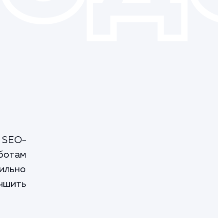
 SEO-
ботам
вильно
учшить