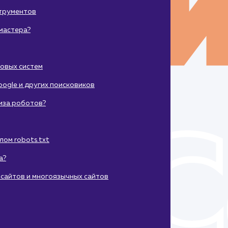
струментов
мастера?
ковых систем
oogle и других поисковиков
иза роботов?
ом robots.txt
а?
тисайтов и многоязычных сайтов