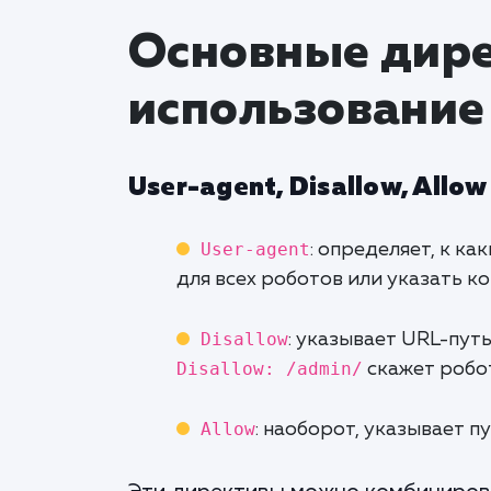
Основные дире
использование
User-agent, Disallow, Allow
User-agent
: определяет, к к
для всех роботов или указать к
Disallow
: указывает URL-пут
Disallow: /admin/
скажет робо
Allow
: наоборот, указывает п